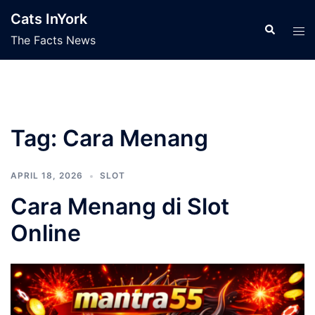
Skip
Cats InYork
to
Search
Tog
The Facts News
content
men
Tag:
Cara Menang
APRIL 18, 2026
SLOT
Cara Menang di Slot
Online