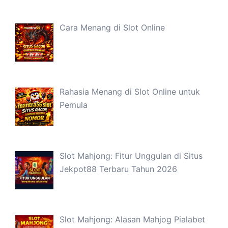
Cara Menang di Slot Online
Rahasia Menang di Slot Online untuk
Pemula
Slot Mahjong: Fitur Unggulan di Situs
Jekpot88 Terbaru Tahun 2026
Slot Mahjong: Alasan Mahjog Pialabet