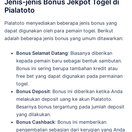
Jenis-jenis Bonus Jekpot Togel di
Pialatoto
Pialatoto menyediakan beberapa jenis bonus yang
dapat digunakan oleh para pemain togel. Berikut
adalah beberapa jenis bonus yang umum ditawarkan:
Bonus Selamat Datang
: Biasanya diberikan
kepada pemain baru sebagai bentuk sambutan.
Bonus ini sering berupa tambahan kredit atau
free bet yang dapat digunakan pada permainan
togel.
Bonus Deposit
: Bonus ini diberikan ketika Anda
melakukan deposit uang ke akun Pialatoto.
Besarnya bonus tergantung pada jumlah deposit
yang dilakukan.
Bonus Cashback
: Bonus ini memberikan
pengembalian sebagian dari kerugian yang Anda