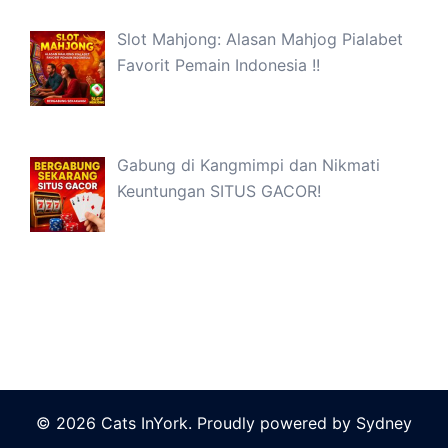
Slot Mahjong: Alasan Mahjog Pialabet
Favorit Pemain Indonesia !!
Gabung di Kangmimpi dan Nikmati
Keuntungan SITUS GACOR!
© 2026 Cats InYork. Proudly powered by
Sydney