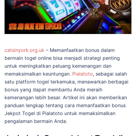
catsinyork.org.uk
– Memanfaatkan bonus dalam
bermain togel online bisa menjadi strategi penting
untuk meningkatkan peluang kemenangan dan
memaksimalkan keuntungan.
Pialatoto
, sebagai salah
satu platform togel terkemuka, menawarkan berbagai
bonus yang dapat membantu Anda meraih
kemenangan lebih besar. Artikel ini akan memberikan
panduan lengkap tentang cara memanfaatkan bonus
Jekpot Togel di Pialatoto untuk memaksimalkan
pengalaman bermain Anda.